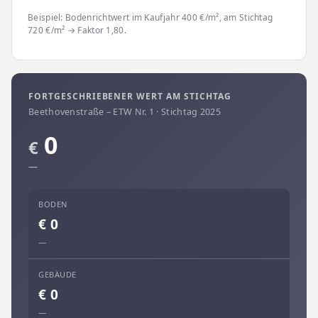
Beispiel: Bodenrichtwert im Kaufjahr 400 €/m², am Stichtag
720 €/m² → Faktor 1,80.
FORTGESCHRIEBENER WERT AM STICHTAG
Beethovenstraße – ETW Nr. 1 · Stichtag 2025
0
€
—
BODEN
€
0
—
GEBÄUDE
€
0
—