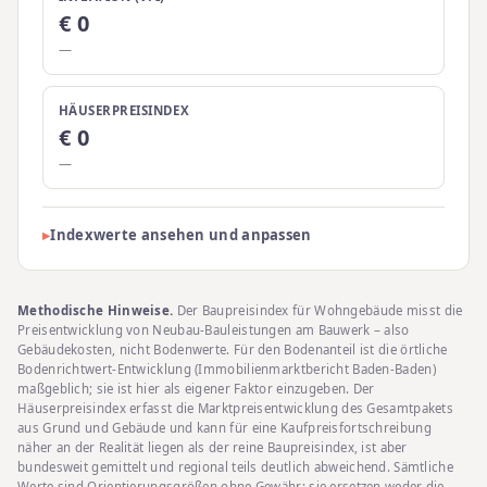
€
0
—
HÄUSERPREISINDEX
€
0
—
Indexwerte ansehen und anpassen
Methodische Hinweise.
Der Baupreisindex für Wohngebäude misst die
Preisentwicklung von Neubau-Bauleistungen am Bauwerk – also
Gebäudekosten, nicht Bodenwerte. Für den Bodenanteil ist die örtliche
Bodenrichtwert-Entwicklung (Immobilienmarktbericht Baden-Baden)
maßgeblich; sie ist hier als eigener Faktor einzugeben. Der
Häuserpreisindex erfasst die Marktpreisentwicklung des Gesamtpakets
aus Grund und Gebäude und kann für eine Kaufpreisfortschreibung
näher an der Realität liegen als der reine Baupreisindex, ist aber
bundesweit gemittelt und regional teils deutlich abweichend. Sämtliche
Werte sind Orientierungsgrößen ohne Gewähr; sie ersetzen weder die